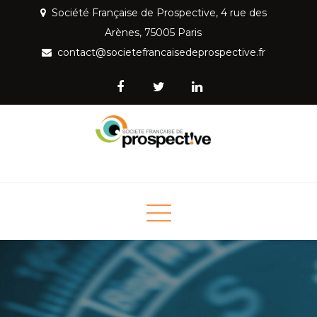
Skip
Société Française de Prospective, 4 rue des
to
Arènes, 75005 Paris
content
contact@societefrancaisedeprospective.fr
Société Française de
Mettre la prospective au service de la société
Prospective