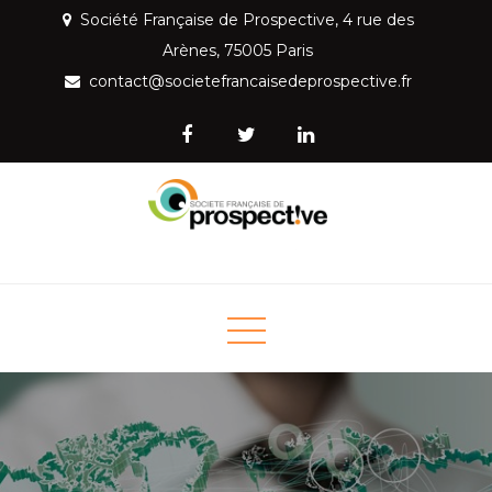
Skip
Société Française de Prospective, 4 rue des
to
Arènes, 75005 Paris
content
contact@societefrancaisedeprospective.fr
Société Française de
Mettre la prospective au service de la société
Prospective