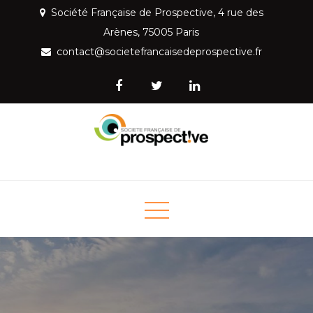
Skip
Société Française de Prospective, 4 rue des
to
Arènes, 75005 Paris
content
contact@societefrancaisedeprospective.fr
Société Française de
Mettre la prospective au service de la société
Prospective