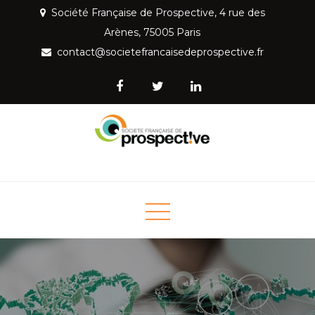
Skip
Société Française de Prospective, 4 rue des
to
Arènes, 75005 Paris
content
contact@societefrancaisedeprospective.fr
Société Française de
Mettre la prospective au service de la société
Prospective