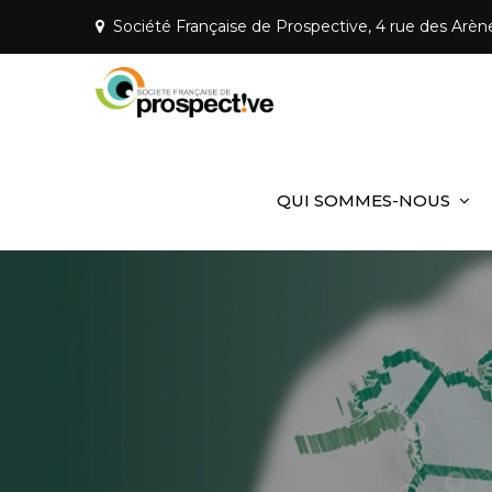
Skip
Société Française de Prospective, 4 rue des Arèn
to
content
Société Fr
Mettre la prospective a
QUI SOMMES-NOUS