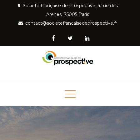
Skip
Société Française de Prospective, 4 rue des
to
Arènes, 75005 Paris
content
contact@societefrancaisedeprospective.fr
Société Française de
Mettre la prospective au service de la société
Prospective