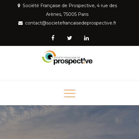
Skip
Société Française de Prospective, 4 rue des
to
Arènes, 75005 Paris
content
contact@societefrancaisedeprospective.fr
Société Française de
Mettre la prospective au service de la société
Prospective