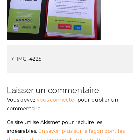
Navigation
IMG_4225
de
l’article
Laisser un commentaire
Vous devez
vous connecter
pour publier un
commentaire.
Ce site utilise Akismet pour réduire les
indésirables.
En savoir plus sur la façon dont les
données de vos commentaires sont traitées
.