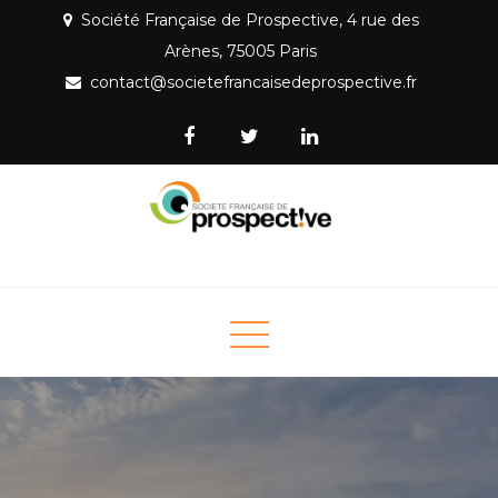
Skip
Société Française de Prospective, 4 rue des
to
Arènes, 75005 Paris
content
contact@societefrancaisedeprospective.fr
Société Française de
Mettre la prospective au service de la société
Prospective