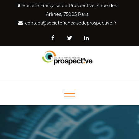
Skip
Société Française de Prospective, 4 rue des
to
Arènes, 75005 Paris
content
contact@societefrancaisedeprospective.fr
Société Française de
Mettre la prospective au service de la société
Prospective