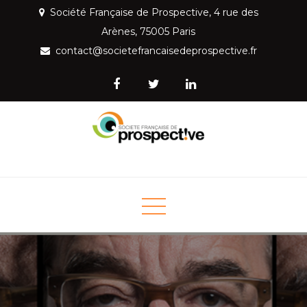
Skip
Société Française de Prospective, 4 rue des
to
Arènes, 75005 Paris
content
contact@societefrancaisedeprospective.fr
Société Française de
Mettre la prospective au service de la société
Prospective