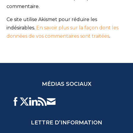
u
o
v
u
commentaire.
r
v
e
r
d
e
Ce site utilise Akismet pour réduire les
a
d
n
a
s
n
indésirables.
En savoir plus sur la façon dont les
u
s
n
u
données de vos commentaires sont traitées
.
e
n
n
e
o
n
u
o
v
u
e
v
l
e
l
l
e
l
f
e
e
f
n
e
ê
n
t
ê
MÉDIAS SOCIAUX
r
t
e
r
)
e
)
LETTRE D’INFORMATION