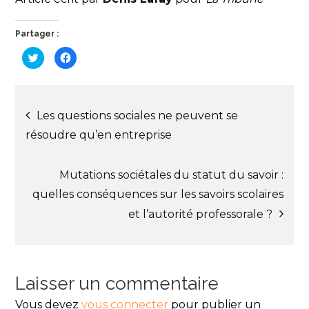
Partager :
C
C
l
l
i
i
q
q
u
u
e
e
Navigation
z
z
p
p
Les questions sociales ne peuvent se
o
o
u
u
résoudre qu’en entreprise
r
r
de
p
p
a
a
r
r
t
t
Mutations sociétales du statut du savoir :
l’article
a
a
g
g
quelles conséquences sur les savoirs scolaires
e
e
r
r
s
s
et l’autorité professorale ?
u
u
r
r
T
F
w
a
i
c
t
e
t
b
Laisser un commentaire
e
o
r
o
(
k
Vous devez
o
(
vous connecter
pour publier un