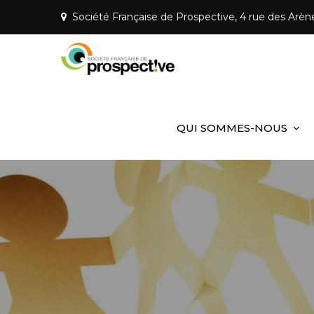
Skip
Société Française de Prospective, 4 rue des Arèn
to
content
Société Fr
Mettre la prospective a
QUI SOMMES-NOUS