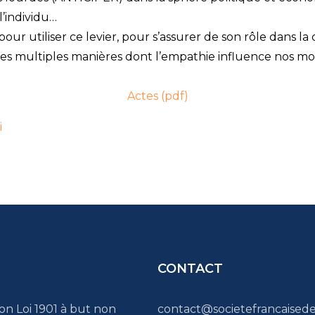
l’individu…
r utiliser ce levier, pour s’assurer de son rôle dans la
les multiples manières dont l’empathie influence nos mod
Actes (pdf)
i
CONTACT
ion Loi 1901 à but non
contact@societefrancaised