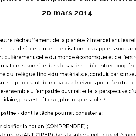
20 mars 2014
utre réchauffement de la planète ? Interpellant les rela
e, au-delà de la marchandisation des rapports sociaux e
iculièrement celle du monde économique et de l’entrepris
éducation et son rôle dans le savoir-se-décentrer, coopér
 qui relègue l’individu matérialiste, conduit par son seul
’Autre ; proposant de nouveaux horizons pour l’arbitrage 
vre-ensemble… l’empathie ouvrirait-elle la perspective d
lidaire, plus esthétique, plus responsable ?
athie » dont la tâche pourrait consister à :
r clarifier la notion (COMPRENDRE) ;
s lourdes (ANTICIPER) dans la sphère politique et économi