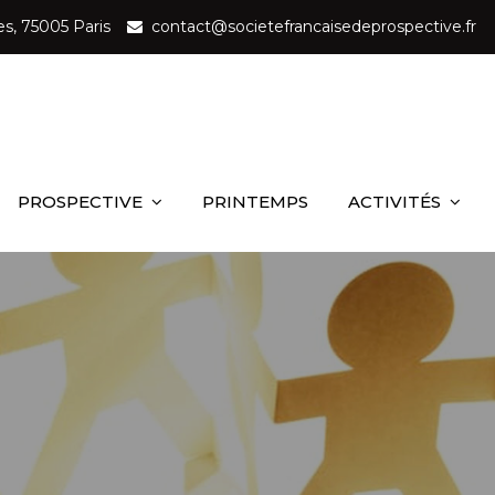
es, 75005 Paris
contact@societefrancaisedeprospective.fr
ançaise de Prospective
u service de la société
PROSPECTIVE
PRINTEMPS
ACTIVITÉS