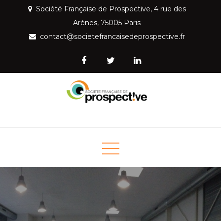
Skip
Société Française de Prospective, 4 rue des
to
Arènes, 75005 Paris
content
contact@societefrancaisedeprospective.fr
Société Française de
Mettre la prospective au service de la société
Prospective