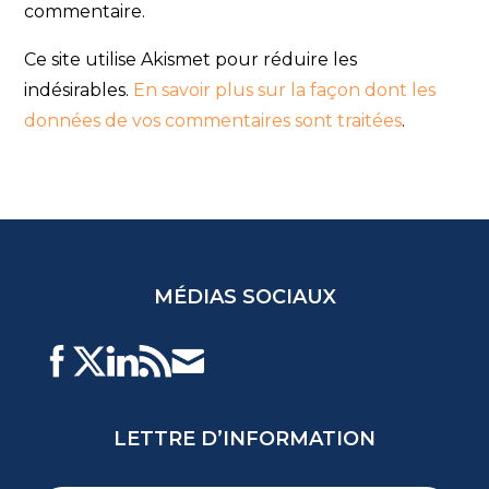
commentaire.
o
(
u
o
v
u
r
v
Ce site utilise Akismet pour réduire les
e
r
d
e
indésirables.
a
d
En savoir plus sur la façon dont les
n
a
s
n
données de vos commentaires sont traitées
.
u
s
n
u
e
n
n
e
o
n
u
o
v
u
e
v
l
e
l
l
e
l
f
e
e
f
MÉDIAS SOCIAUX
n
e
ê
n
t
ê
r
t
e
r
)
e
)
LETTRE D’INFORMATION