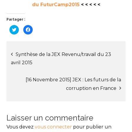
du FuturCamp2015
< < < < <
Partager :
C
C
l
l
i
i
q
q
u
u
e
e
Navigation
z
z
p
p
Synthèse de la JEX Revenu/travail du 23
o
o
u
u
avril 2015
r
r
de
p
p
a
a
r
r
t
t
[16 Novembre 2015] JEX : Les futurs de la
l’article
a
a
g
g
corruption en France
e
e
r
r
s
s
u
u
r
r
T
F
w
a
i
c
Laisser un commentaire
t
e
t
b
e
o
Vous devez
vous connecter
pour publier un
r
o
(
k