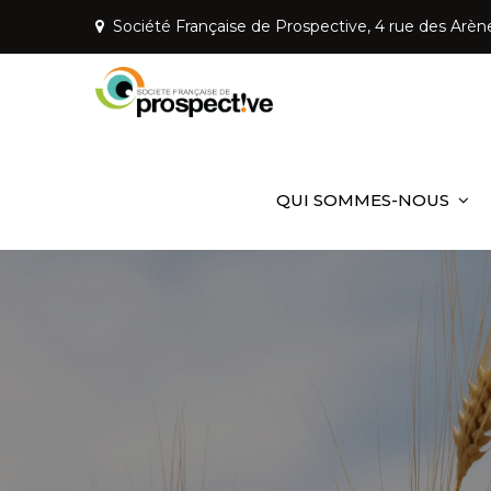
Skip
Société Française de Prospective, 4 rue des Arèn
to
content
Société Fr
Mettre la prospective a
QUI SOMMES-NOUS