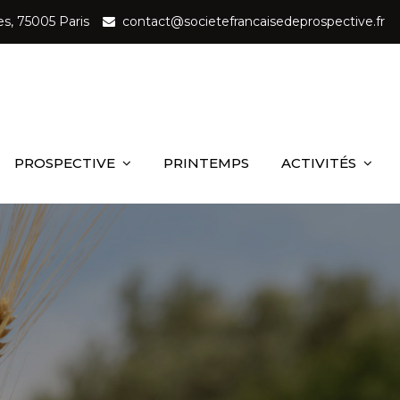
es, 75005 Paris
contact@societefrancaisedeprospective.fr
ançaise de Prospective
u service de la société
PROSPECTIVE
PRINTEMPS
ACTIVITÉS