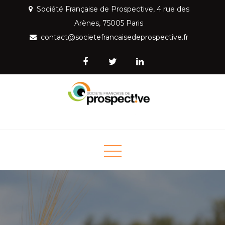
Skip
Société Française de Prospective, 4 rue des
to
Arènes, 75005 Paris
content
contact@societefrancaisedeprospective.fr
Société Française de
Mettre la prospective au service de la société
Prospective