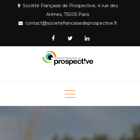
Skip
Société Française de Prospective, 4 rue des
to
Arènes, 75005 Paris
content
contact@societefrancaisedeprospective.fr
Société Française de
Mettre la prospective au service de la société
Prospective