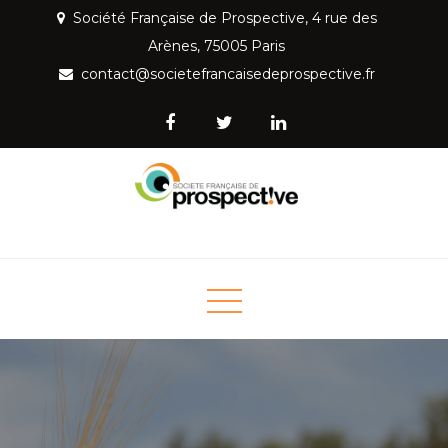
Skip
Société Française de Prospective, 4 rue des
to
Arènes, 75005 Paris
content
contact@societefrancaisedeprospective.fr
Société Française de
Mettre la prospective au service de la société
Prospective