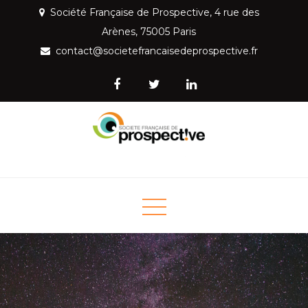
Skip
Société Française de Prospective, 4 rue des
to
Arènes, 75005 Paris
content
contact@societefrancaisedeprospective.fr
Société Française de
Mettre la prospective au service de la société
Prospective