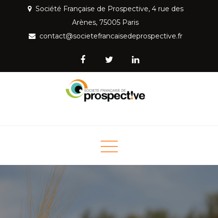
Skip
Société Française de Prospective, 4 rue des
to
Arènes, 75005 Paris
content
contact@societefrancaisedeprospective.fr
Société Française de
Mettre la prospective au service de la société
Prospective