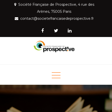
Skip
Société Française de Prospective, 4 rue des
to
Arènes, 75005 Paris
content
contact@societefrancaisedeprospective.fr
Société Française de
Mettre la prospective au service de la société
Prospective