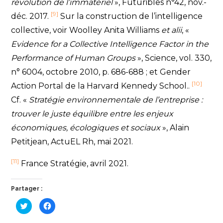
révolution de l’immatériel
», Futuribles n°42, nov.-
[9]
déc. 2017.
Sur la construction de l’intelligence
collective, voir Woolley Anita Williams
et alii
, «
Evidence for a Collective Intelligence Factor in the
Performance of Human Groups
», Science, vol. 330,
n° 6004, octobre 2010, p. 686-688 ; et Gender
[10]
Action Portal de la Harvard Kennedy School..
Cf. «
Stratégie environnementale de l’entreprise :
trouver le juste équilibre entre les enjeux
économiques, écologiques et sociaux
», Alain
Petitjean, ActuEL Rh, mai 2021.
[11]
France Stratégie, avril 2021.
Partager :
C
C
l
l
i
i
q
q