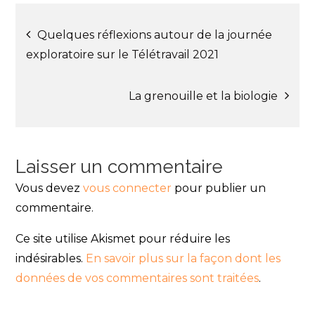
u
u
e
e
Navigation
z
z
p
p
Quelques réflexions autour de la journée
o
o
u
u
exploratoire sur le Télétravail 2021
r
r
de
p
p
a
a
r
r
t
t
La grenouille et la biologie
l’article
a
a
g
g
e
e
r
r
s
s
u
u
r
r
T
F
Laisser un commentaire
w
a
i
c
t
e
Vous devez
vous connecter
pour publier un
t
b
e
o
commentaire.
r
o
(
k
o
(
u
o
Ce site utilise Akismet pour réduire les
v
u
r
v
indésirables.
En savoir plus sur la façon dont les
e
r
d
e
données de vos commentaires sont traitées
a
d
.
n
a
s
n
u
s
n
u