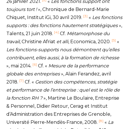
26 janvier 2021.
«
Les fonctions support ont
toujours tort !
», Chronique de Bernard-Marie
[3]
Chiquet, Institut iGi, 30 avril 2019.
«
Les fonctions
supports : des fonctions hautement stratégiques
»,
[4]
Talents, 21 juin 2018.
Cf.
Métamorphose du
[5]
travail
, Christine Afriat
et alli
, Economica, 2020.
«
Les fonctions-supports nous démontrent qu’elles
contribuent, elles aussi, à la formation de richesse
[6]
», mai 2014.
Cf. «
Mesure de la performance
globale des entreprises
», Alain Ferandez, avril
[7]
2018.
Cf. «
Gestion des compétences, stratégie
et performance de l’entreprise : quel est le rôle de
la fonction RH ?
», Martine Le Boulaire, Entreprise
& Personnel, Didier Retour, Cerag et Institut
d’Administration des Entreprises de Grenoble,
[8]
Université Pierre-Mendès-France, 2008.
«
La